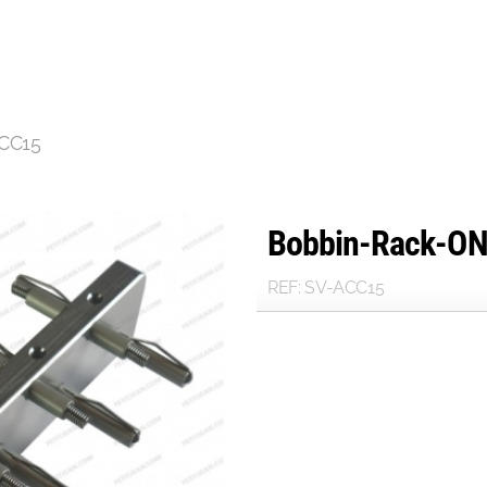
CC15
Bobbin-Rack-ON
REF: SV-ACC15