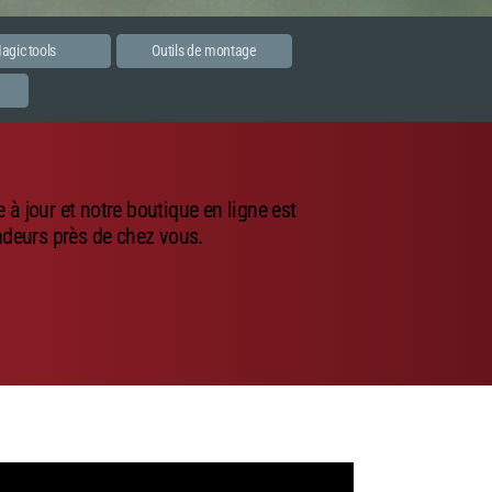
agic tools
Outils de montage
e
à jour et notre boutique en ligne est
ndeurs près de chez vous.