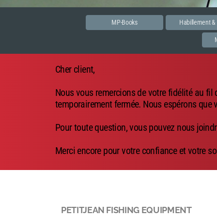
MP-Books
Habillement &
Cher client,
Nous vous remercions de votre fidélité au fil
temporairement fermée. Nous espérons que vo
Pour toute question, vous pouvez nous joindr
Merci encore pour votre confiance et votre so
PETITJEAN FISHING EQUIPMENT