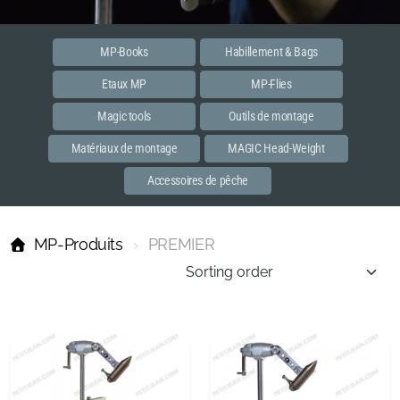
Etaux MP
Accessoires
MP-Books
Habillement & Bags
Etaux MP
MP-Flies
PREMIER
Magic tools
Outils de montage
MASTER
Matériaux de montage
MAGIC Head-Weight
Habillements et bags
Accessoires de pêche
MP-Books
MP-Produits
PREMIER
MP Flies
Streamer
Spent
Dun