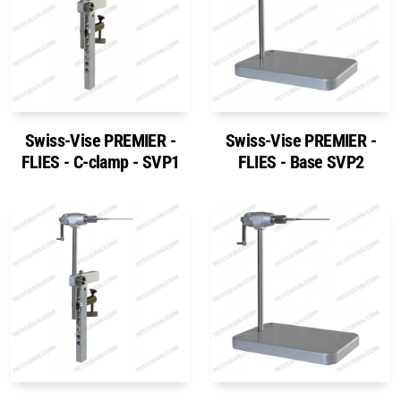
Emerger
Nymphs
MAGIC tools
Outils de montage
Swiss-Vise PREMIER -
Swiss-Vise PREMIER -
FLIES - C-clamp - SVP1
FLIES - Base SVP2
Matériaux de montage
MAGIC Head-Weight
Accessoires de pêche