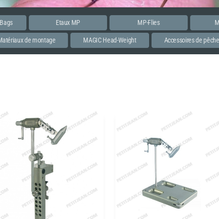
 Bags
Etaux MP
MP-Flies
M
Matériaux de montage
MAGIC Head-Weight
Accessoires de pêch