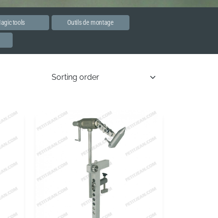
agic tools
Outils de montage
e