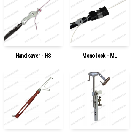
Hand saver - HS
Mono lock - ML