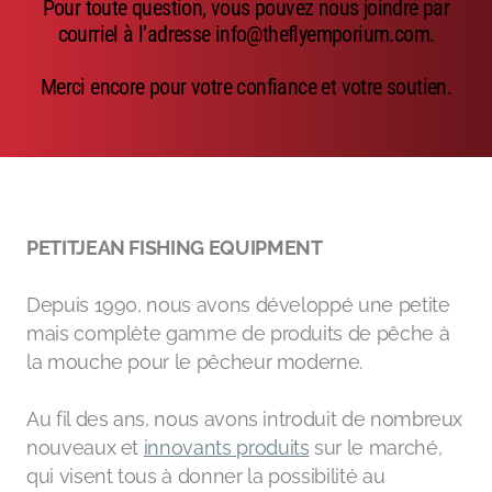
Pour toute question, vous pouvez nous joindre par
Emerger
courriel à l’adresse info@theflyemporium.com.
Nymphs
Merci encore pour votre confiance et votre soutien.
MAGIC tools
Outils de montage
Matériaux de montage
PETITJEAN FISHING EQUIPMENT
MAGIC Head-Weight
Depuis 1990, nous avons développé une petite
Accessoires de pêche
mais complète gamme de produits de pêche à
la mouche pour le pêcheur moderne.
Au fil des ans, nous avons introduit de nombreux
nouveaux et
innovants produits
sur le marché,
qui visent tous à donner la possibilité au