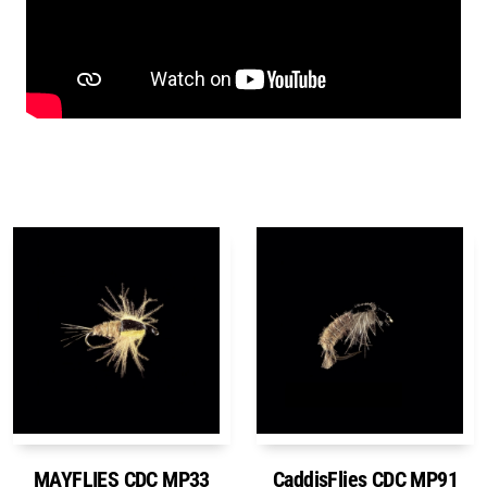
MAYFLIES CDC MP33
CaddisFlies CDC MP91