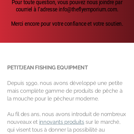
Pour toute question, vous pouvez nous joindre par
Emerger
courriel à l’adresse info@theflyemporium.com.
Nymphs
Merci encore pour votre confiance et votre soutien.
MAGIC tools
Outils de montage
Matériaux de montage
PETITJEAN FISHING EQUIPMENT
MAGIC Head-Weight
Depuis 1990, nous avons développé une petite
Accessoires de pêche
mais complète gamme de produits de pêche à
la mouche pour le pêcheur moderne.
Au fil des ans, nous avons introduit de nombreux
nouveaux et
innovants produits
sur le marché,
qui visent tous à donner la possibilité au