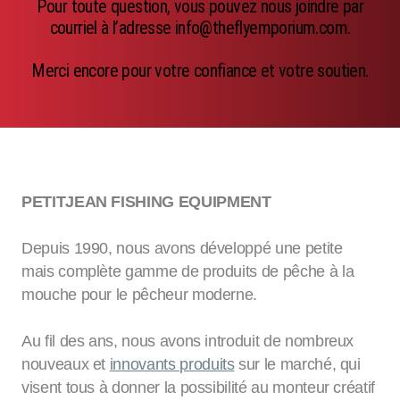
Pour toute question, vous pouvez nous joindre par
Emerger
courriel à l’adresse info@theflyemporium.com.
Nymphs
Merci encore pour votre confiance et votre soutien.
MAGIC tools
Outils de montage
Matériaux de montage
PETITJEAN FISHING EQUIPMENT
MAGIC Head-Weight
Depuis 1990, nous avons développé une petite
Accessoires de pêche
mais complète gamme de produits de pêche à la
mouche pour le pêcheur moderne.
Au fil des ans, nous avons introduit de nombreux
nouveaux et
innovants produits
sur le marché, qui
visent tous à donner la possibilité au monteur créatif