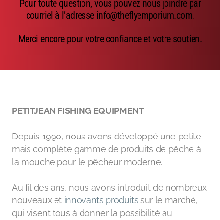
Pour toute question, vous pouvez nous joindre par
Emerger
courriel à l’adresse info@theflyemporium.com.
Nymphs
Merci encore pour votre confiance et votre soutien.
MAGIC tools
Outils de montage
Matériaux de montage
PETITJEAN FISHING EQUIPMENT
MAGIC Head-Weight
Depuis 1990, nous avons développé une petite
Accessoires de pêche
mais complète gamme de produits de pêche à
la mouche pour le pêcheur moderne.
Au fil des ans, nous avons introduit de nombreux
nouveaux et
innovants produits
sur le marché,
qui visent tous à donner la possibilité au