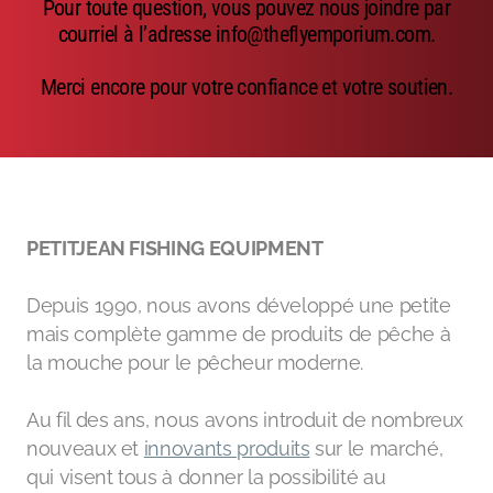
Pour toute question, vous pouvez nous joindre par
Emerger
courriel à l’adresse info@theflyemporium.com.
Nymphs
Merci encore pour votre confiance et votre soutien.
MAGIC tools
Outils de montage
Matériaux de montage
PETITJEAN FISHING EQUIPMENT
MAGIC Head-Weight
Depuis 1990, nous avons développé une petite
Accessoires de pêche
mais complète gamme de produits de pêche à
la mouche pour le pêcheur moderne.
Au fil des ans, nous avons introduit de nombreux
nouveaux et
innovants produits
sur le marché,
qui visent tous à donner la possibilité au