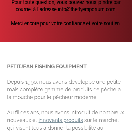
Pour toute question, vous pouvez nous joindre par
Emerger
courriel à l’adresse info@theflyemporium.com.
Nymphs
Merci encore pour votre confiance et votre soutien.
MAGIC tools
Outils de montage
Matériaux de montage
PETITJEAN FISHING EQUIPMENT
MAGIC Head-Weight
Depuis 1990, nous avons développé une petite
Accessoires de pêche
mais complète gamme de produits de pêche à
la mouche pour le pêcheur moderne.
Au fil des ans, nous avons introduit de nombreux
nouveaux et
innovants produits
sur le marché,
qui visent tous à donner la possibilité au