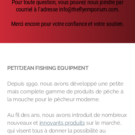
Pour toute question, vous pouvez nous joindre par
Emerger
courriel à l’adresse info@theflyemporium.com.
Nymphs
Merci encore pour votre confiance et votre soutien.
MAGIC tools
Outils de montage
Matériaux de montage
PETITJEAN FISHING EQUIPMENT
MAGIC Head-Weight
Depuis 1990, nous avons développé une petite
Accessoires de pêche
mais complète gamme de produits de pêche à
la mouche pour le pêcheur moderne.
Au fil des ans, nous avons introduit de nombreux
nouveaux et
innovants produits
sur le marché,
qui visent tous à donner la possibilité au