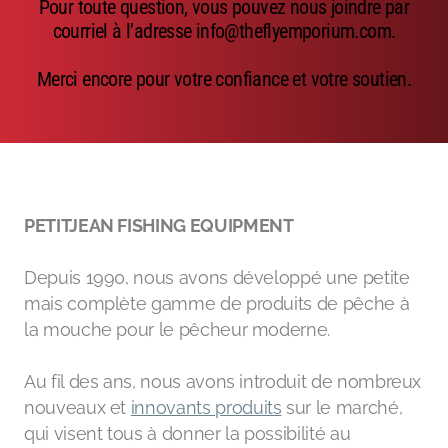
Pour toute question, vous pouvez nous joindre par
Emerger
courriel à l’adresse info@theflyemporium.com.
Nymphs
Merci encore pour votre confiance et votre soutien.
MAGIC tools
Outils de montage
Matériaux de montage
PETITJEAN FISHING EQUIPMENT
MAGIC Head-Weight
Depuis 1990, nous avons développé une petite
Accessoires de pêche
mais complète gamme de produits de pêche à
la mouche pour le pêcheur moderne.
Au fil des ans, nous avons introduit de nombreux
nouveaux et
innovants produits
sur le marché,
qui visent tous à donner la possibilité au