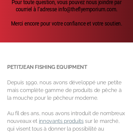
Pour toute question, vous pouvez nous joindre par
Emerger
courriel à l’adresse info@theflyemporium.com.
Nymphs
Merci encore pour votre confiance et votre soutien.
MAGIC tools
Outils de montage
Matériaux de montage
PETITJEAN FISHING EQUIPMENT
MAGIC Head-Weight
Depuis 1990, nous avons développé une petite
Accessoires de pêche
mais complète gamme de produits de pêche à
la mouche pour le pêcheur moderne.
Au fil des ans, nous avons introduit de nombreux
nouveaux et
innovants produits
sur le marché,
qui visent tous à donner la possibilité au