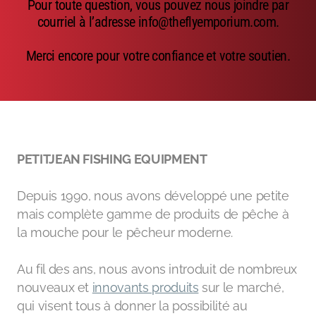
Pour toute question, vous pouvez nous joindre par
Emerger
courriel à l’adresse info@theflyemporium.com.
Nymphs
Merci encore pour votre confiance et votre soutien.
MAGIC tools
Outils de montage
Matériaux de montage
PETITJEAN FISHING EQUIPMENT
MAGIC Head-Weight
Depuis 1990, nous avons développé une petite
Accessoires de pêche
mais complète gamme de produits de pêche à
la mouche pour le pêcheur moderne.
Au fil des ans, nous avons introduit de nombreux
nouveaux et
innovants produits
sur le marché,
qui visent tous à donner la possibilité au