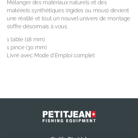
Mélanger des matériaux naturels et des
matériels synthétiques (rigides ou mous) devient
une réalité et tout un nouvel univers de montage
s’offre désormais à vous.
1 table (18 mm)
1 pince (30 mm)
Livré avec Mode d'Emploi complet