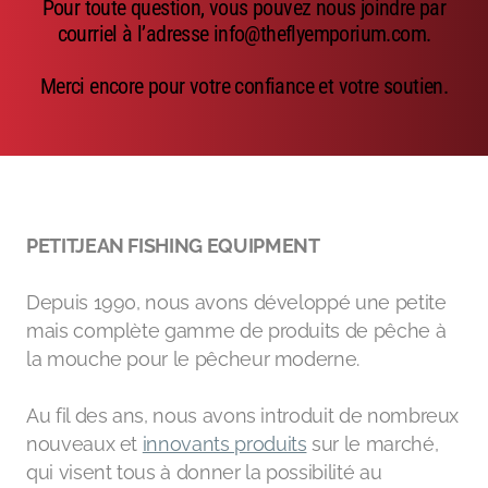
Pour toute question, vous pouvez nous joindre par
Emerger
courriel à l’adresse info@theflyemporium.com.
Nymphs
Merci encore pour votre confiance et votre soutien.
MAGIC tools
Outils de montage
Matériaux de montage
PETITJEAN FISHING EQUIPMENT
MAGIC Head-Weight
Depuis 1990, nous avons développé une petite
Accessoires de pêche
mais complète gamme de produits de pêche à
la mouche pour le pêcheur moderne.
Au fil des ans, nous avons introduit de nombreux
nouveaux et
innovants produits
sur le marché,
qui visent tous à donner la possibilité au