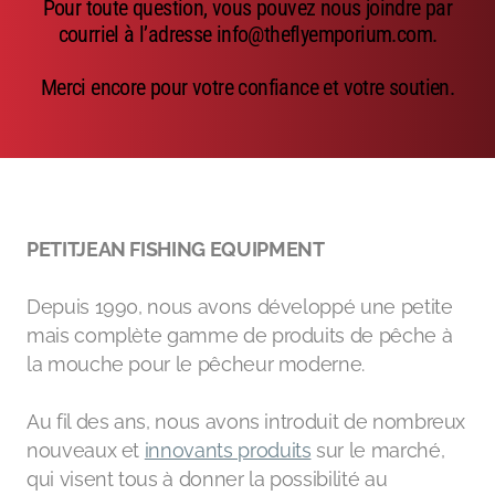
Pour toute question, vous pouvez nous joindre par
Emerger
courriel à l’adresse info@theflyemporium.com.
Nymphs
Merci encore pour votre confiance et votre soutien.
MAGIC tools
Outils de montage
Matériaux de montage
PETITJEAN FISHING EQUIPMENT
MAGIC Head-Weight
Depuis 1990, nous avons développé une petite
Accessoires de pêche
mais complète gamme de produits de pêche à
la mouche pour le pêcheur moderne.
Au fil des ans, nous avons introduit de nombreux
nouveaux et
innovants produits
sur le marché,
qui visent tous à donner la possibilité au