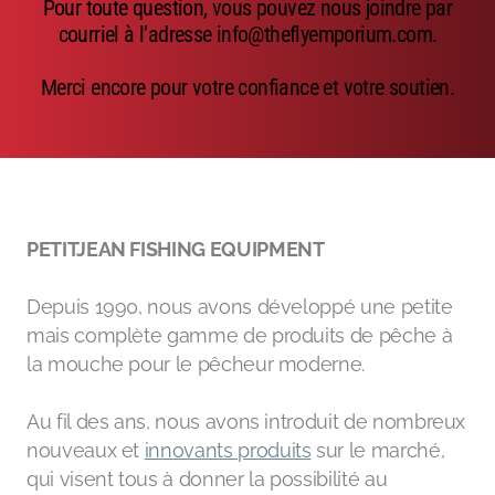
Pour toute question, vous pouvez nous joindre par
Emerger
courriel à l’adresse info@theflyemporium.com.
Nymphs
Merci encore pour votre confiance et votre soutien.
MAGIC tools
Outils de montage
Matériaux de montage
PETITJEAN FISHING EQUIPMENT
MAGIC Head-Weight
Depuis 1990, nous avons développé une petite
Accessoires de pêche
mais complète gamme de produits de pêche à
la mouche pour le pêcheur moderne.
Au fil des ans, nous avons introduit de nombreux
nouveaux et
innovants produits
sur le marché,
qui visent tous à donner la possibilité au