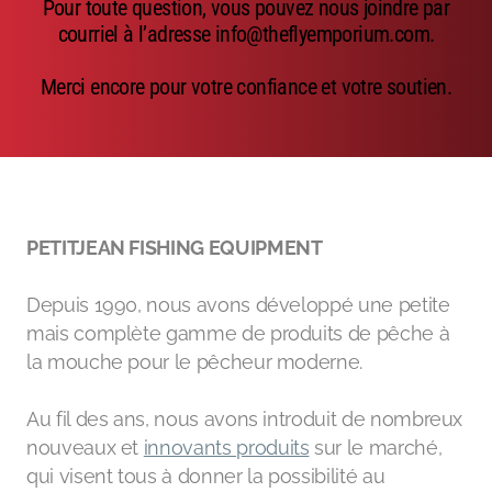
Pour toute question, vous pouvez nous joindre par
Emerger
courriel à l’adresse info@theflyemporium.com.
Nymphs
Merci encore pour votre confiance et votre soutien.
MAGIC tools
Outils de montage
Matériaux de montage
PETITJEAN FISHING EQUIPMENT
MAGIC Head-Weight
Depuis 1990, nous avons développé une petite
Accessoires de pêche
mais complète gamme de produits de pêche à
la mouche pour le pêcheur moderne.
Au fil des ans, nous avons introduit de nombreux
nouveaux et
innovants produits
sur le marché,
qui visent tous à donner la possibilité au