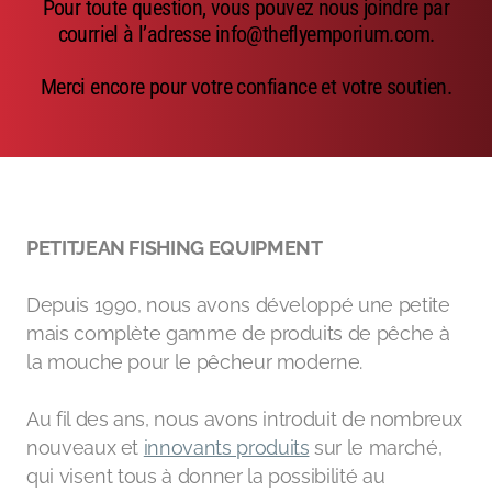
Pour toute question, vous pouvez nous joindre par
Emerger
courriel à l’adresse info@theflyemporium.com.
Nymphs
Merci encore pour votre confiance et votre soutien.
MAGIC tools
Outils de montage
Matériaux de montage
PETITJEAN FISHING EQUIPMENT
MAGIC Head-Weight
Depuis 1990, nous avons développé une petite
Accessoires de pêche
mais complète gamme de produits de pêche à
la mouche pour le pêcheur moderne.
Au fil des ans, nous avons introduit de nombreux
nouveaux et
innovants produits
sur le marché,
qui visent tous à donner la possibilité au