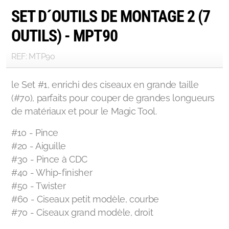
SET D´OUTILS DE MONTAGE 2 (7
OUTILS) - MPT90
REF: MTP90
le Set #1, enrichi des ciseaux en grande taille
(#70), parfaits pour couper de grandes longueurs
de matériaux et pour le Magic Tool.
#10 - Pince
#20 - Aiguille
#30 - Pince à CDC
#40 - Whip-finisher
#50 - Twister
#60 - Ciseaux petit modèle, courbe
#70 - Ciseaux grand modèle, droit