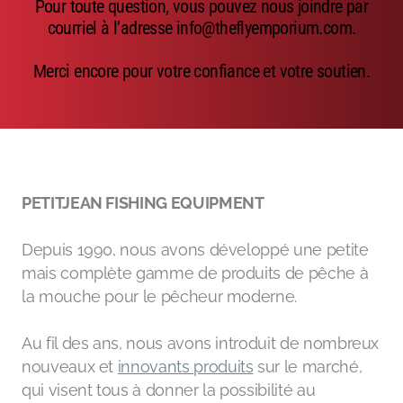
Pour toute question, vous pouvez nous joindre par
Emerger
courriel à l’adresse info@theflyemporium.com.
Nymphs
Merci encore pour votre confiance et votre soutien.
MAGIC tools
Outils de montage
Matériaux de montage
PETITJEAN FISHING EQUIPMENT
MAGIC Head-Weight
Depuis 1990, nous avons développé une petite
Accessoires de pêche
mais complète gamme de produits de pêche à
la mouche pour le pêcheur moderne.
Au fil des ans, nous avons introduit de nombreux
nouveaux et
innovants produits
sur le marché,
qui visent tous à donner la possibilité au