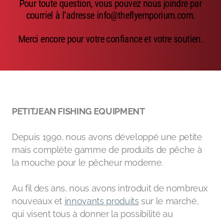
Pour toute question, vous pouvez nous joindre par
Emerger
courriel à l’adresse info@theflyemporium.com.
Nymphs
Merci encore pour votre confiance et votre soutien.
MAGIC tools
Outils de montage
Matériaux de montage
PETITJEAN FISHING EQUIPMENT
MAGIC Head-Weight
Depuis 1990, nous avons développé une petite
Accessoires de pêche
mais complète gamme de produits de pêche à
la mouche pour le pêcheur moderne.
Au fil des ans, nous avons introduit de nombreux
nouveaux et
innovants produits
sur le marché,
qui visent tous à donner la possibilité au