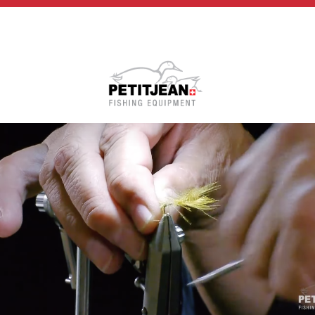
Biographie
Vidéos
MP-Books
Press