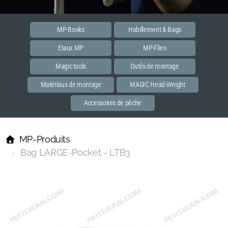
Etaux MP
Accessoires
MP-Books
Habillement & Bags
Etaux MP
MP-Flies
PREMIER
Magic tools
Outils de montage
MASTER
Matériaux de montage
MAGIC Head-Weight
Habillements et bags
Accessoires de pêche
MP-Books
MP-Produits
MP Flies
Bag LARGE-Pocket - LTB3
Streamer
Spent
Dun