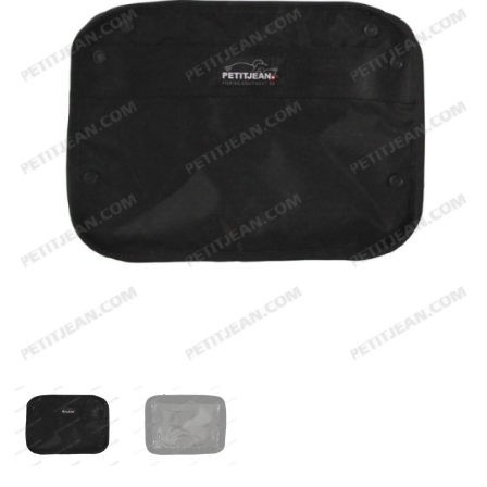
Emerger
Nymphs
MAGIC tools
Outils de montage
Matériaux de montage
MAGIC Head-Weight
Accessoires de pêche