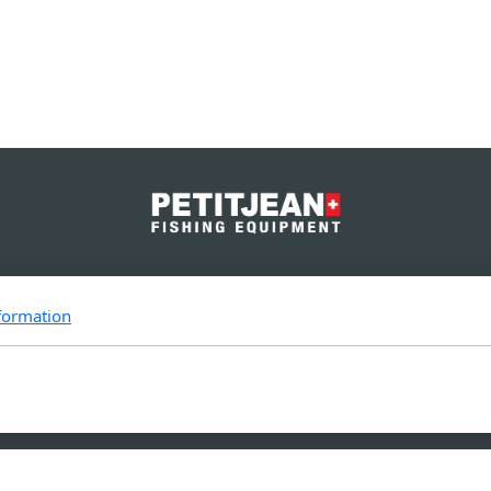
Sintila Pte Ltd.
formation
19 Li Po Avenue
Singapore 788 713
Copyright, tous droits réservés -
Conditions générales