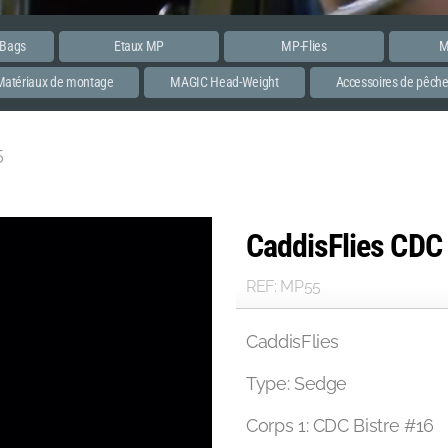
 Bags
Etaux MP
MP-Flies
M
Matériaux de montage
MAGIC Head-Weight
Accessoires de pêch
5
CaddisFlies CD
REF: MP55
CaddisFlies
Type: Sedge
Corps 1: CDC Bistre #16