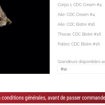
Corps 1: CDC Cream #4
Aile: CDC Cream #4
Aile: CDC Bistre #16
Thorax: CDC Bistre #16
Pattes: CDC Bistre #16
Grandeurs disponibles a
s conditions générales, avant de passer commande