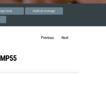
agic tools
Outils de montage
e
Previous
Next
C MP55