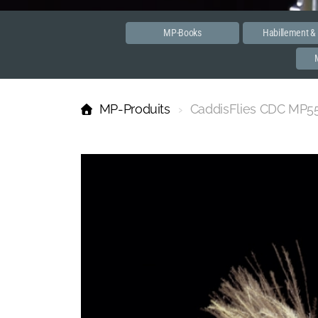
MP-Books
Habillement &
MP-Produits
CaddisFlies CDC MP5