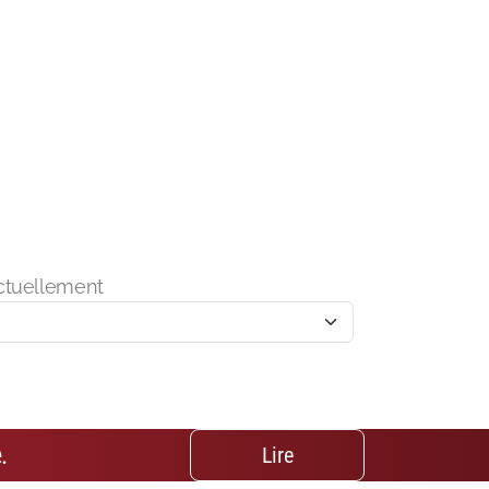
ctuellement
.
Lire