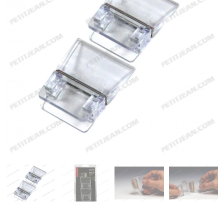
Emerger
Nymphs
MAGIC tools
Outils de montage
Matériaux de montage
MAGIC Head-Weight
Accessoires de pêche