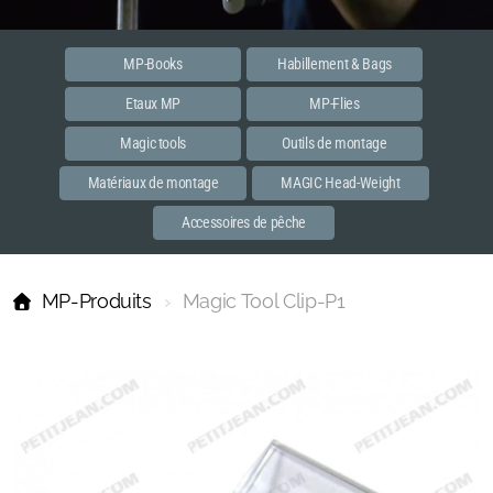
Etaux MP
Accessoires
MP-Books
Habillement & Bags
Etaux MP
MP-Flies
PREMIER
Magic tools
Outils de montage
MASTER
Matériaux de montage
MAGIC Head-Weight
Habillements et bags
Accessoires de pêche
MP-Books
MP-Produits
Magic Tool Clip-P1
MP Flies
Streamer
Spent
Dun