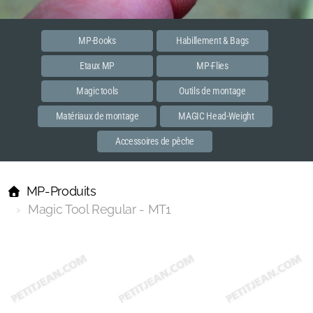
Etaux MP
Accessoires
MP-Books
Habillement & Bags
Etaux MP
MP-Flies
PREMIER
Magic tools
Outils de montage
MASTER
Matériaux de montage
MAGIC Head-Weight
Habillements et bags
Accessoires de pêche
MP-Books
MP-Produits
MP Flies
Magic Tool Regular - MT1
Streamer
Spent
Dun