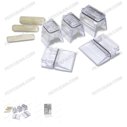
Emerger
Nymphs
MAGIC tools
Outils de montage
Matériaux de montage
MAGIC Head-Weight
Accessoires de pêche