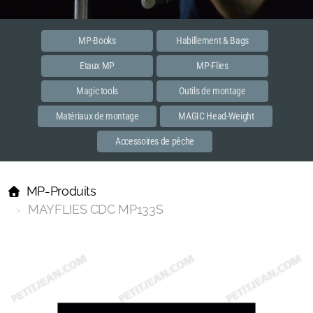
Etaux MP
Accessoires
MP-Books
Habillement & Bags
Etaux MP
MP-Flies
PREMIER
Magic tools
Outils de montage
MASTER
Matériaux de montage
MAGIC Head-Weight
Habillements et bags
Accessoires de pêche
MP-Books
MP-Produits
MP Flies
MAYFLIES CDC MP133S
Streamer
Spent
Dun