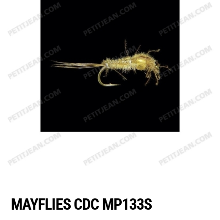
Emerger
Nymphs
MAGIC tools
Outils de montage
Matériaux de montage
MAGIC Head-Weight
Accessoires de pêche
MAYFLIES CDC MP133S