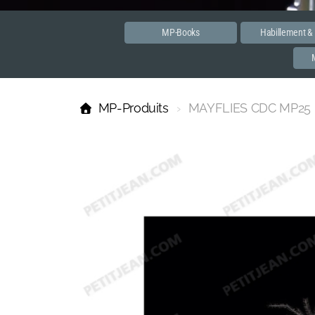
MP-Books
Habillement &
MP-Produits
MAYFLIES CDC MP25