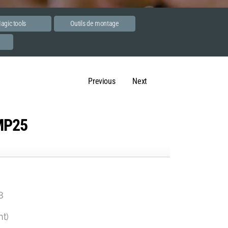
agic tools
Outils de montage
e
Previous
Next
MP25
8
ht)