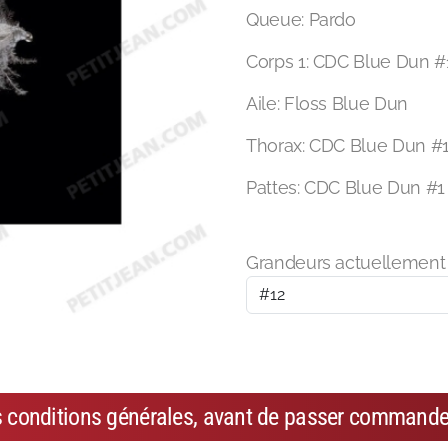
Queue: Pardo
Corps 1: CDC Blue Dun #
Aile: Floss Blue Dun
Thorax: CDC Blue Dun #
Pattes: CDC Blue Dun #1
Grandeurs actuellement 
s conditions générales, avant de passer commande