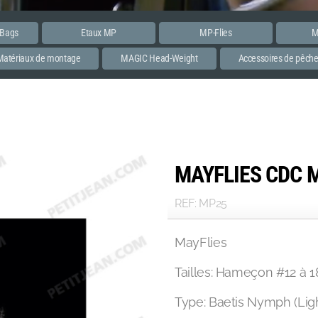
 Bags
Etaux MP
MP-Flies
M
Matériaux de montage
MAGIC Head-Weight
Accessoires de pêch
MAYFLIES CDC 
REF: MP25
MayFlies
Tailles: Hameçon #12 à 1
Type: Baetis Nymph (Lig