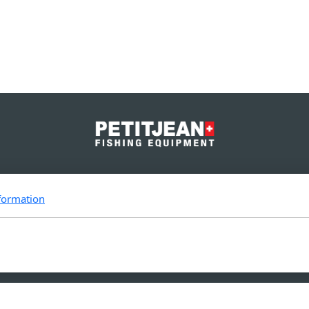
Sintila Pte Ltd.
formation
19 Li Po Avenue
Singapore 788 713
Copyright, tous droits réservés -
Conditions générales