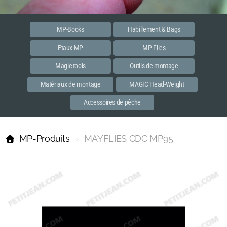
Etaux MP
Accessoires
MP-Books
Habillement & Bags
Etaux MP
MP-Flies
PREMIER
Magic tools
Outils de montage
MASTER
Matériaux de montage
MAGIC Head-Weight
Habillements et bags
Accessoires de pêche
MP-Books
MP-Produits
MAYFLIES CDC MP95
MP Flies
Streamer
Spent
Dun