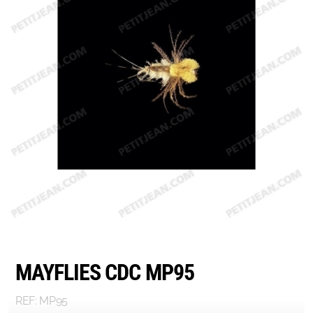
Emerger
Nymphs
MAGIC tools
Outils de montage
Matériaux de montage
MAGIC Head-Weight
Accessoires de pêche
MAYFLIES CDC MP95
REF: MP95