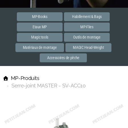
Etaux MP
Accessoires
MP-Books
Habillement & Bags
Etaux MP
MP-Flies
PREMIER
Magic tools
Outils de montage
MASTER
Matériaux de montage
MAGIC Head-Weight
Habillements et bags
Accessoires de pêche
MP-Books
MP-Produits
MP Flies
Serre-joint MASTER - SV-ACC10
Streamer
Spent
Dun