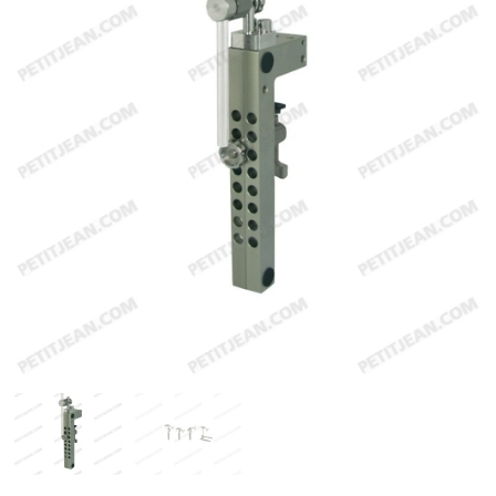
Emerger
Nymphs
MAGIC tools
Outils de montage
Matériaux de montage
MAGIC Head-Weight
Accessoires de pêche