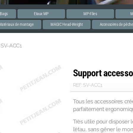
 Bags
Etaux MP
MP-Flies
M
Matériaux de montage
MAGIC Head-Weight
Accessoires de pêch
- SV-ACC1
Support accesso
REF: SV-ACC1
Tous les accessoires c
parfaitement ergonomiqu
Très utile pour disposer 
l’étau, sans gêner le mo