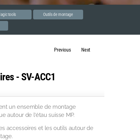
agic tools
Outils de montage
e
Previous
Next
ires - SV-ACC1
réent un ensemble de montage
e autour de l'étau suisse MP.
les accessoires et les outils autour de
ntage.