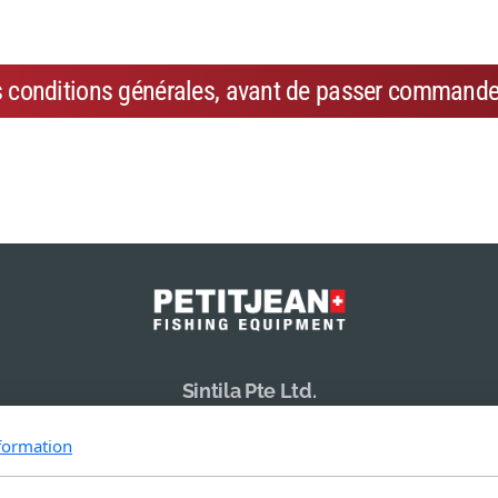
s conditions générales, avant de passer commande
Sintila Pte Ltd.
19 Li Po Avenue
formation
Singapore 788 713