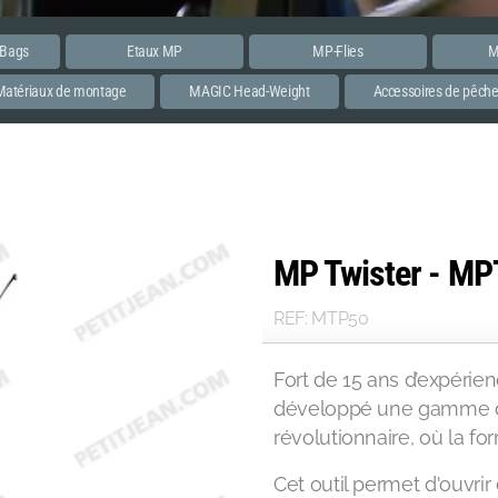
 Bags
Etaux MP
MP-Flies
M
Matériaux de montage
MAGIC Head-Weight
Accessoires de pêch
MP Twister - M
REF: MTP50
Fort de 15 ans d’expérie
développé une gamme d’
révolutionnaire, où la f
Cet outil permet d'ouvri