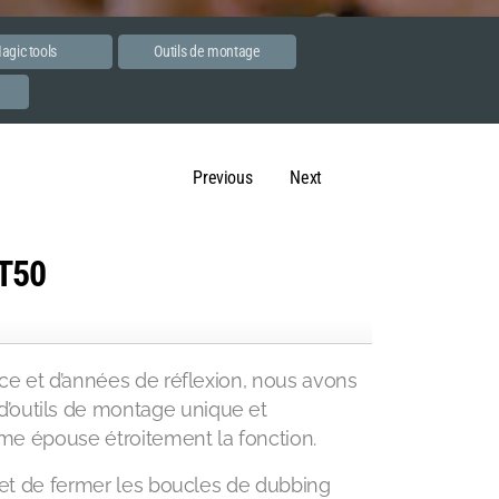
agic tools
Outils de montage
e
Previous
Next
PT50
nce et d’années de réflexion, nous avons
outils de montage unique et
orme épouse étroitement la fonction.
r et de fermer les boucles de dubbing