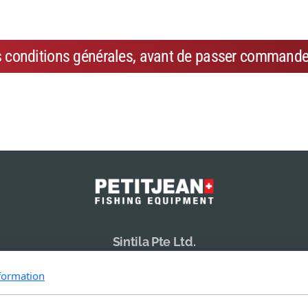
s conditions générales, avant de passer commande
Sintila Pte Ltd.
19 Li Po Avenue
formation
Singapore 788 713