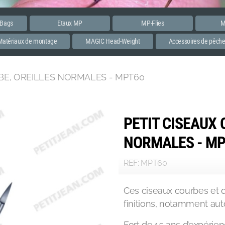
 Bags
Etaux MP
MP-Flies
M
Matériaux de montage
MAGIC Head-Weight
Accessoires de pêch
BE, OREILLES NORMALES - MPT60
PETIT CISEAUX 
NORMALES - M
REF: MPT60
Ces ciseaux courbes et de
finitions, notamment auto
Fort de 15 ans d’expérie