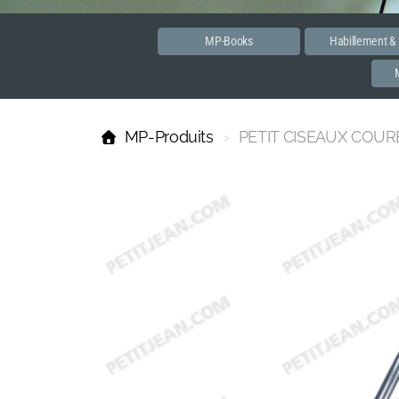
MP-Books
Habillement &
MP-Produits
PETIT CISEAUX COUR