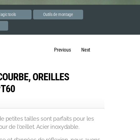
agic tools
Outils de montage
e
Previous
Next
COURBE, OREILLES
PT60
 petites tailles sont parfaits pour les
ur de l'œillet. Acier inoxydable.
nce et d’années de réflexion, nous avons